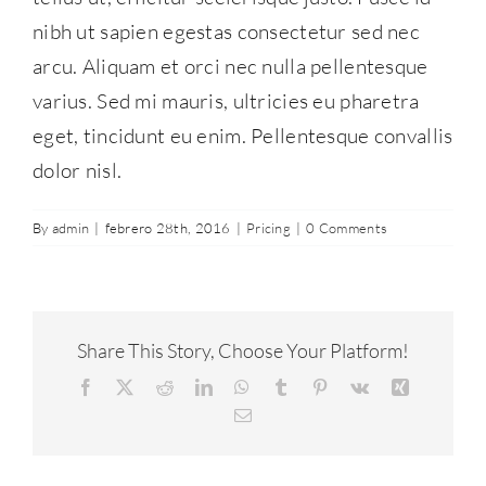
nibh ut sapien egestas consectetur sed nec
arcu. Aliquam et orci nec nulla pellentesque
varius. Sed mi mauris, ultricies eu pharetra
eget, tincidunt eu enim. Pellentesque convallis
dolor nisl.
By
admin
|
febrero 28th, 2016
|
Pricing
|
0 Comments
Share This Story, Choose Your Platform!
Facebook
X
Reddit
LinkedIn
WhatsApp
Tumblr
Pinterest
Vk
Xing
Email