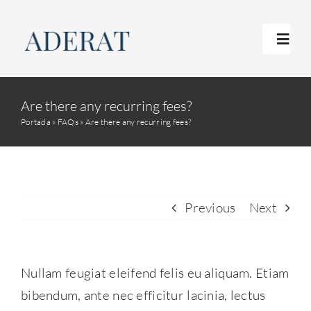
Skip
to
Toggl
content
Navig
Inicio
Are there any recurring fees?
Portada
»
FAQs
»
Are there any recurring fees?
Metodología
Contacto
Previous
Next
Nullam feugiat eleifend felis eu aliquam. Etiam
bibendum, ante nec efficitur lacinia, lectus