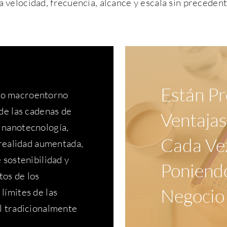
a velocidad,
frecuencia, alcance y escala sin precedent
Están P
tro macroentorno
de las cadenas de
Ventajas
–
nanotecnología,
Cada Ve
, realidad aumentada,
e sostenibilidad y
Poniend
tos de los
Negocio 
límites de las
l tradicionalmente