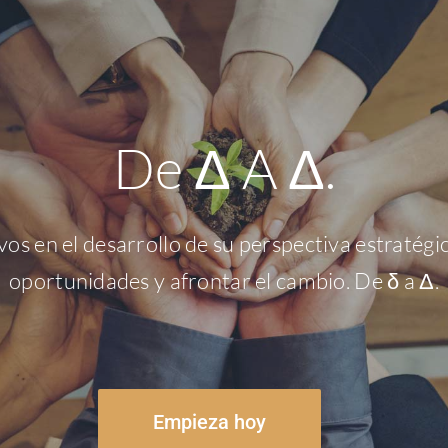
De Δ A Δ.
 en el desarrollo de su perspectiva estratégica,
oportunidades y afrontar el cambio. De δ a Δ.
Empieza hoy