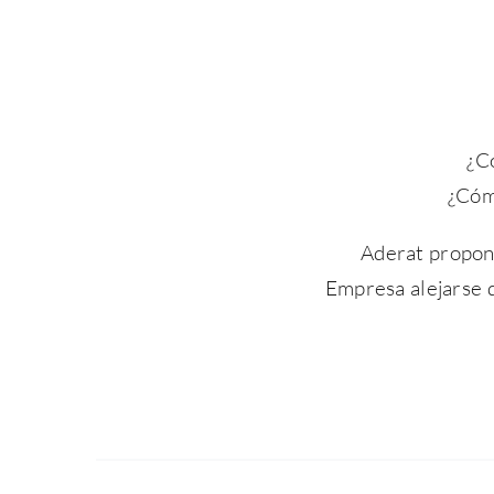
¿C
¿Cóm
Aderat propone
Empresa alejarse d