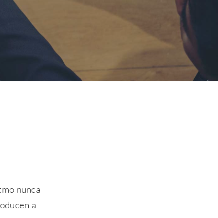
itmo nunca
roducen a