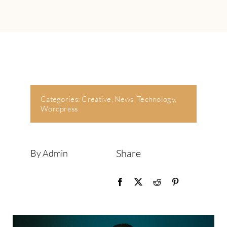
Categories:
Creative
,
News
,
Technology
,
Wordpress
Share
By Admin