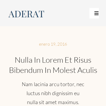
Skip
to
Toggl
content
Navig
Inicio
enero 19, 2016
Metodología
Nulla In Lorem Et Risus
Contacto
Bibendum In Molest Aculis
Nam lacinia arcu tortor, nec
luctus nibh dignissim eu
nulla sit amet maximus.